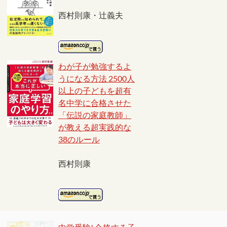
西村則康・辻義夫
わが子が勉強するよ
うになる方法 2500人
以上の子どもを超有
名中学に合格させた
「伝説の家庭教師」
が教える超実践的な
38のルール
西村則康