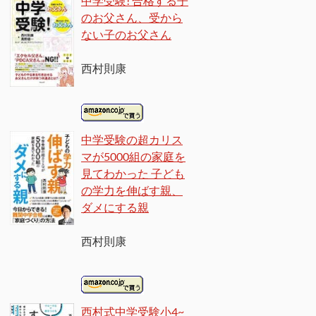
中学受験! 合格する子
のお父さん、受から
ない子のお父さん
西村則康
中学受験の超カリス
マが5000組の家庭を
見てわかった 子ども
の学力を伸ばす親、
ダメにする親
西村則康
西村式中学受験小4~