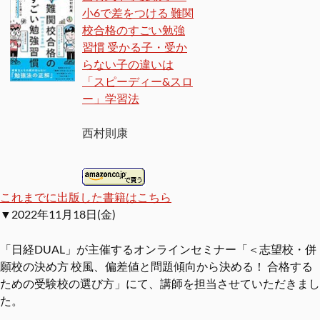
小6で差をつける 難関
校合格のすごい勉強
習慣 受かる子・受か
らない子の違いは
「スピーディー&スロ
ー」学習法
西村則康
これまでに出版した書籍はこちら
▼2022年11月18日(金)
「日経DUAL」が主催するオンラインセミナー「＜志望校・併
願校の決め方 校風、偏差値と問題傾向から決める！ 合格する
ための受験校の選び方」にて、講師を担当させていただきまし
た。