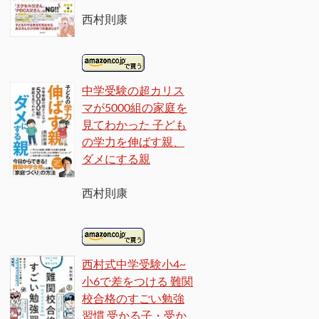
西村則康
中学受験の超カリス
マが5000組の家庭を
見てわかった 子ども
の学力を伸ばす親、
ダメにする親
西村則康
西村式中学受験小4~
小6で差をつける 難関
校合格のすごい勉強
習慣 受かる子・受か