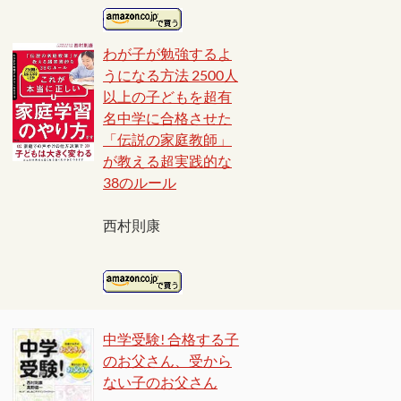
わが子が勉強するよ
うになる方法 2500人
以上の子どもを超有
名中学に合格させた
「伝説の家庭教師」
が教える超実践的な
38のルール
西村則康
中学受験! 合格する子
のお父さん、受から
ない子のお父さん