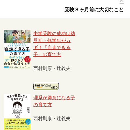
受験３ヶ月前に大切なこと
中学受験の成功は幼
児期・低学年がカ
ギ！「自走できる
子」の育て方
西村則康・辻義夫
理系が得意になる子
の育て方
西村則康・辻義夫