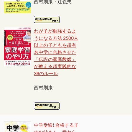
西村則康・辻義夫
わが子が勉強するよ
うになる方法 2500人
以上の子どもを超有
名中学に合格させた
「伝説の家庭教師」
が教える超実践的な
38のルール
西村則康
中学受験! 合格する子
のお父さん、受から