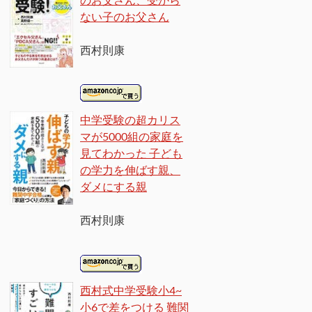
ない子のお父さん
西村則康
中学受験の超カリス
マが5000組の家庭を
見てわかった 子ども
の学力を伸ばす親、
ダメにする親
西村則康
西村式中学受験小4~
小6で差をつける 難関