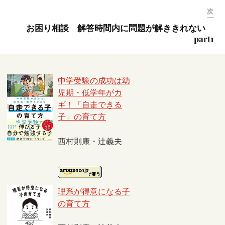
次
お困り相談 解答時間内に問題が解ききれない
part1
中学受験の成功は幼
児期・低学年がカ
ギ！「自走できる
子」の育て方
西村則康・辻義夫
理系が得意になる子
の育て方