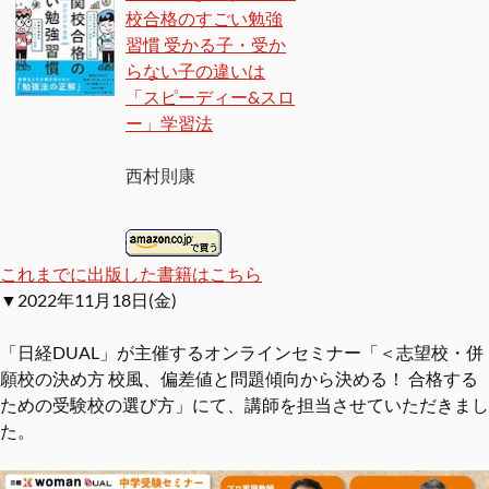
校合格のすごい勉強
習慣 受かる子・受か
らない子の違いは
「スピーディー&スロ
ー」学習法
西村則康
これまでに出版した書籍はこちら
▼2022年11月18日(金)
「日経DUAL」が主催するオンラインセミナー「＜志望校・併
願校の決め方 校風、偏差値と問題傾向から決める！ 合格する
ための受験校の選び方」にて、講師を担当させていただきまし
た。