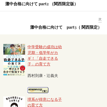
灘中合格に向けて part2 （関西限定版）
次
灘中合格に向けて part3（ 関西限定）
中学受験の成功は幼
児期・低学年がカ
ギ！「自走できる
子」の育て方
西村則康・辻義夫
理系が得意になる子
の育て方