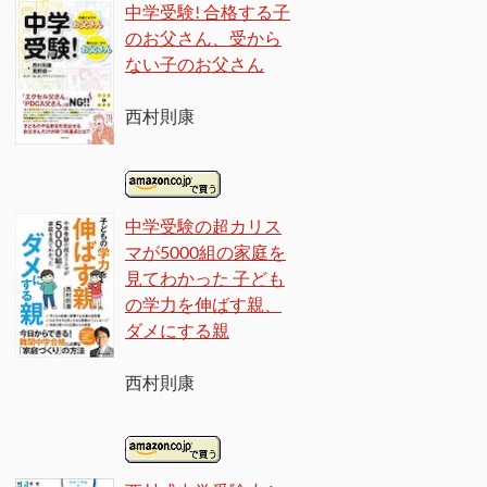
中学受験! 合格する子
のお父さん、受から
ない子のお父さん
西村則康
中学受験の超カリス
マが5000組の家庭を
見てわかった 子ども
の学力を伸ばす親、
ダメにする親
西村則康