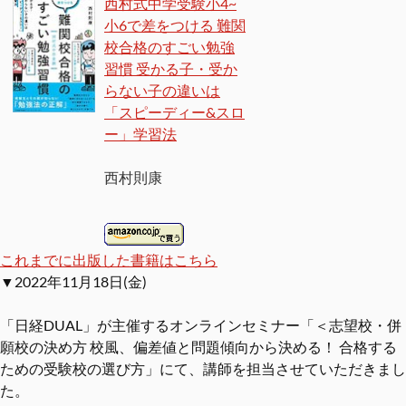
西村式中学受験小4~
小6で差をつける 難関
校合格のすごい勉強
習慣 受かる子・受か
らない子の違いは
「スピーディー&スロ
ー」学習法
西村則康
これまでに出版した書籍はこちら
▼2022年11月18日(金)
「日経DUAL」が主催するオンラインセミナー「＜志望校・併
願校の決め方 校風、偏差値と問題傾向から決める！ 合格する
ための受験校の選び方」にて、講師を担当させていただきまし
た。