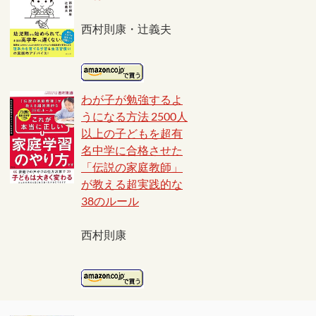
西村則康・辻義夫
わが子が勉強するよ
うになる方法 2500人
以上の子どもを超有
名中学に合格させた
「伝説の家庭教師」
が教える超実践的な
38のルール
西村則康