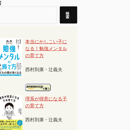
索
検
索
本当にかしこい子に
なる！勉強メンタル
の育て方
西村則康・辻義夫
理系が得意になる子
の育て方
西村則康・辻義夫