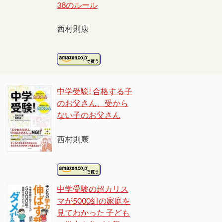
38のルール
西村則康
中学受験! 合格する子
のお父さん、受から
ない子のお父さん
西村則康
中学受験の超カリス
マが5000組の家庭を
見てわかった 子ども