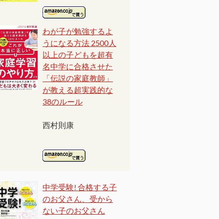
わが子が勉強するよ
うになる方法 2500人
以上の子どもを超有
名中学に合格させた
「伝説の家庭教師」
が教える超実践的な
38のルール
西村則康
中学受験! 合格する子
のお父さん、受から
ない子のお父さん