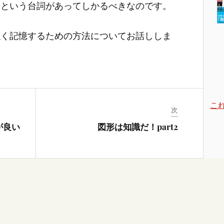
」という台詞があってしかるべきなのです。
強く記憶するための方法についてお話ししま
こ
次
が良い
図形は知識だ！part2