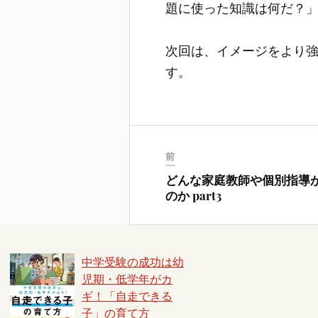
題に使った知識は何だ？
次回は、イメージをより
す。
前
どんな家庭教師や個別指導
のか part3
中学受験の成功は幼
児期・低学年がカ
ギ！「自走できる
子」の育て方