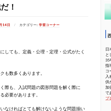
識だ！
5月14日
カテゴリー:
学習コーナー
日
形にしても、定義・公理・定理・公式がたく
と
3
指
コ
ックも数多くあります。
入
供
解く際も、入試問題の図形問題を解く際に
加
で
する必要があります。
プ
ていなければとても解けないような問題揃い