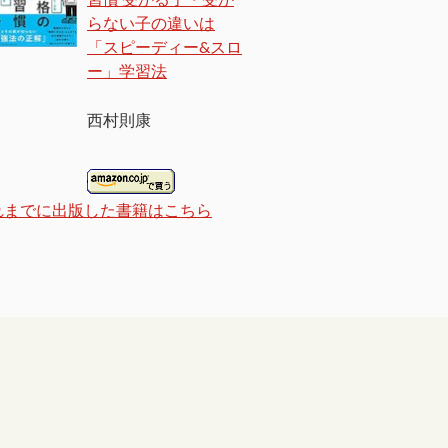
らない子の違いは
「スピーディー&スロ
ー」学習法
西村則康
れまでに出版した書籍はこちら