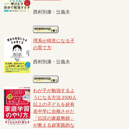
西村則康・辻義夫
理系が得意になる子
の育て方
西村則康・辻義夫
わが子が勉強するよ
うになる方法 2500人
以上の子どもを超有
名中学に合格させた
「伝説の家庭教師」
が教える超実践的な