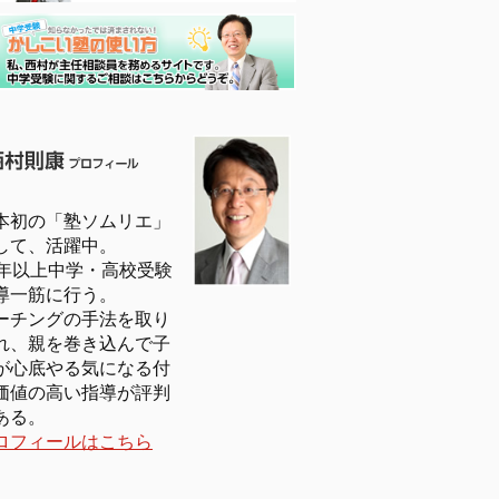
本初の「塾ソムリエ」
して、活躍中。
5年以上中学・高校受験
導一筋に行う。
ーチングの手法を取り
れ、親を巻き込んで子
が心底やる気になる付
価値の高い指導が評判
ある。
ロフィールはこちら