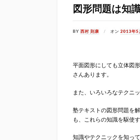
図形問題は知
BY
西村 則康
オン
2013年
平面図形にしても立体図
さんあります。
また、いろいろなテクニ
塾テキストの図形問題を
も、これらの知識を駆使
知識やテクニックを知っ