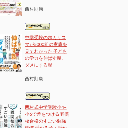
西村則康
中学受験の超カリス
マが5000組の家庭を
見てわかった 子ども
の学力を伸ばす親、
ダメにする親
西村則康
西村式中学受験小4~
小6で差をつける 難関
校合格のすごい勉強
習慣 受かる子・受か