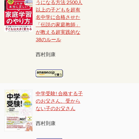
うになる方法 2500人
以上の子どもを超有
名中学に合格させた
「伝説の家庭教師」
が教える超実践的な
38のルール
西村則康
中学受験! 合格する子
のお父さん、受から
ない子のお父さん
西村則康