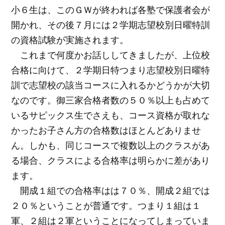
小６生は、このＧＷが終われば各塾で保護者会が
開かれ、その後７月には２学期志望校別日曜特訓
の資格試験が実施されます。
これまで何度かお話ししてきましたが、上位校
合格に向けて、２学期日特つまり志望校別日曜特
訓で志望校の該当コースに入れるかどうかが大切
なのです。御三家合格者数の５０％以上も占めて
いるサピックス生でさえも、コース資格が取れな
かったお子さん方の合格数はほとんどありませ
ん。しかも、同じコースで複数以上のクラスがあ
る場合、クラスによる合格率は明らかに差があり
ます。
開成１組での合格率はは７０％、開成２組では
２０％ということが普通です。つまり１組は１
軍、２組は２軍ということになってしまっていま