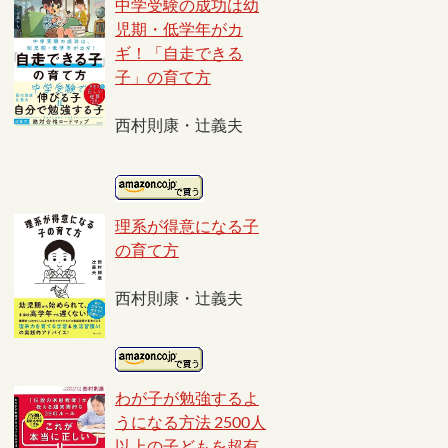
中学受験の成功は幼
児期・低学年がカ
ギ！「自走できる
子」の育て方
西村則康・辻義夫
理系が得意になる子
の育て方
西村則康・辻義夫
わが子が勉強するよ
うになる方法 2500人
以上の子どもを超有