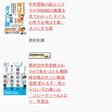
中学受験の超カリス
マが5000組の家庭を
見てわかった 子ども
の学力を伸ばす親、
ダメにする親
西村則康
西村式中学受験小4~
小6で差をつける 難関
校合格のすごい勉強
習慣 受かる子・受か
らない子の違いは
「スピーディー&スロ
ー」学習法