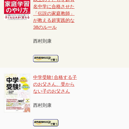
名中学に合格させた
「伝説の家庭教師」
が教える超実践的な
38のルール
西村則康
中学受験! 合格する子
のお父さん、受から
ない子のお父さん
西村則康