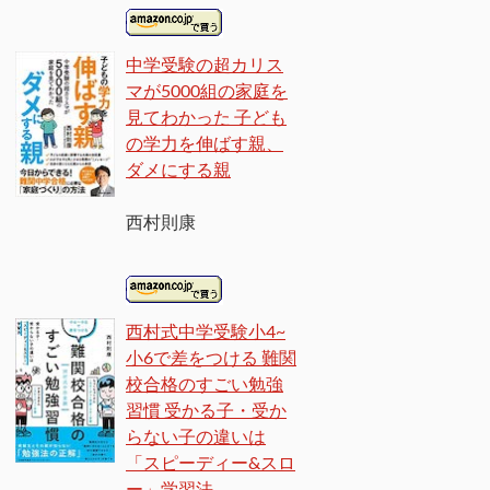
中学受験の超カリス
マが5000組の家庭を
見てわかった 子ども
の学力を伸ばす親、
ダメにする親
西村則康
西村式中学受験小4~
小6で差をつける 難関
校合格のすごい勉強
習慣 受かる子・受か
らない子の違いは
「スピーディー&スロ
ー」学習法