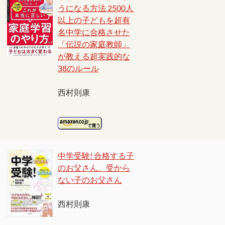
うになる方法 2500人
以上の子どもを超有
名中学に合格させた
「伝説の家庭教師」
が教える超実践的な
38のルール
西村則康
中学受験! 合格する子
のお父さん、受から
ない子のお父さん
西村則康