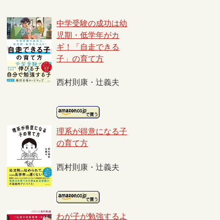
中学受験の成功は幼
児期・低学年がカ
ギ！「自走できる
子」の育て方
西村則康・辻義夫
理系が得意になる子
の育て方
西村則康・辻義夫
わが子が勉強するよ