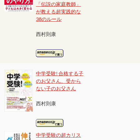
「伝説の家庭教師」
が教える超実践的な
38のルール
西村則康
中学受験! 合格する子
のお父さん、受から
ない子のお父さん
西村則康
中学受験の超カリス