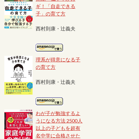
ギ！「自走できる
子」の育て方
西村則康・辻義夫
理系が得意になる子
の育て方
西村則康・辻義夫
わが子が勉強するよ
うになる方法 2500人
以上の子どもを超有
名中学に合格させた