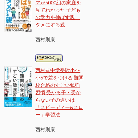
マが5000組の家庭を
見てわかった 子ども
の学力を伸ばす親、
ダメにする親
西村則康
西村式中学受験小4~
小6で差をつける 難関
校合格のすごい勉強
習慣 受かる子・受か
らない子の違いは
「スピーディー&スロ
ー」学習法
西村則康