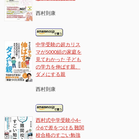
西村則康
中学受験の超カリス
マが5000組の家庭を
見てわかった 子ども
の学力を伸ばす親、
ダメにする親
西村則康
西村式中学受験小4~
小6で差をつける 難関
校合格のすごい勉強