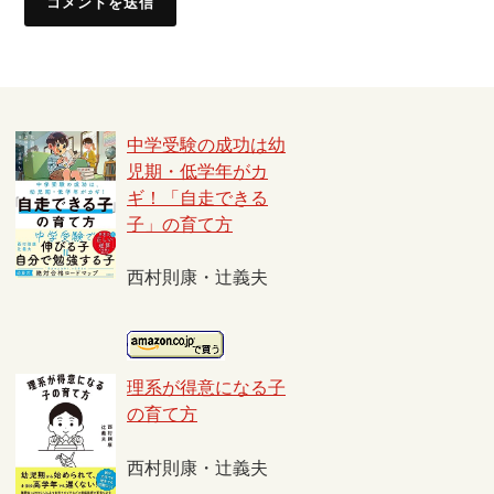
中学受験の成功は幼
児期・低学年がカ
ギ！「自走できる
子」の育て方
西村則康・辻義夫
理系が得意になる子
の育て方
西村則康・辻義夫