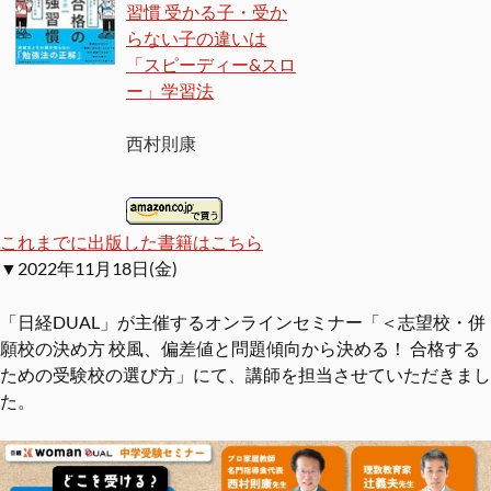
習慣 受かる子・受か
らない子の違いは
「スピーディー&スロ
ー」学習法
西村則康
これまでに出版した書籍はこちら
▼2022年11月18日(金)
「日経DUAL」が主催するオンラインセミナー「＜志望校・併
願校の決め方 校風、偏差値と問題傾向から決める！ 合格する
ための受験校の選び方」にて、講師を担当させていただきまし
た。