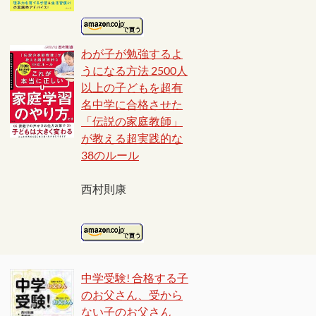
わが子が勉強するよ
うになる方法 2500人
以上の子どもを超有
名中学に合格させた
「伝説の家庭教師」
が教える超実践的な
38のルール
西村則康
中学受験! 合格する子
のお父さん、受から
ない子のお父さん