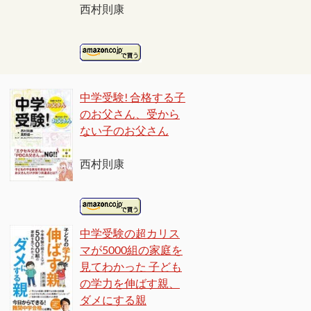
西村則康
中学受験! 合格する子
のお父さん、受から
ない子のお父さん
西村則康
中学受験の超カリス
マが5000組の家庭を
見てわかった 子ども
の学力を伸ばす親、
ダメにする親