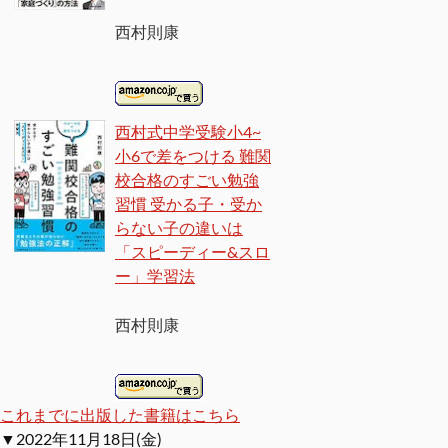
西村則康
西村式中学受験小4~
小6で差をつける 難関
校合格のすごい勉強
習慣 受かる子・受か
らない子の違いは
「スピーディー&スロ
ー」学習法
西村則康
これまでに出版した書籍はこちら
▼2022年11月18日(金)