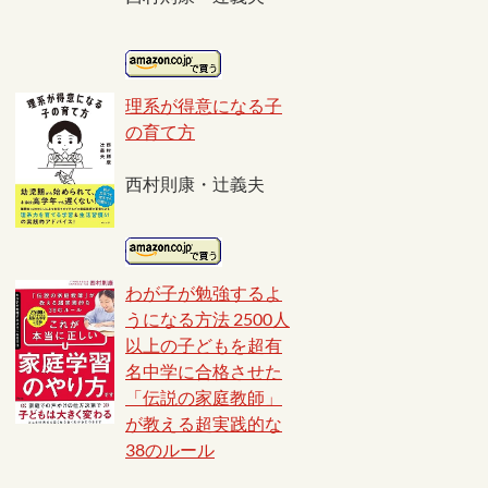
理系が得意になる子
の育て方
西村則康・辻義夫
わが子が勉強するよ
うになる方法 2500人
以上の子どもを超有
名中学に合格させた
「伝説の家庭教師」
が教える超実践的な
38のルール