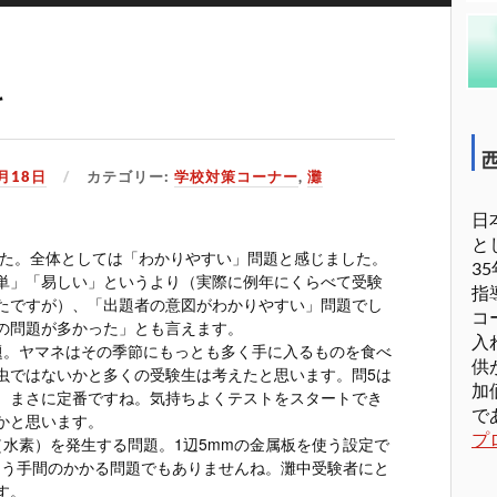
科
1月18日
カテゴリー:
学校対策コーナー
,
灘
日
と
ました。全体としては「わかりやすい」問題と感じました。
3
単」「易しい」というより（実際に例年にくらべて受験
指
たですが）、「出題者の意図がわかりやすい」問題でし
コ
の問題が多かった」とも言えます。
入
題。ヤマネはその季節にもっとも多く手に入るものを食べ
供
虫ではないかと多くの受験生は考えたと思います。問5は
加
、まさに定番ですね。気持ちよくテストをスタートでき
で
かと思います。
プ
（水素）を発生する問題。1辺5mmの金属板を使う設定で
ばそう手間のかかる問題でもありませんね。灘中受験者にと
す。