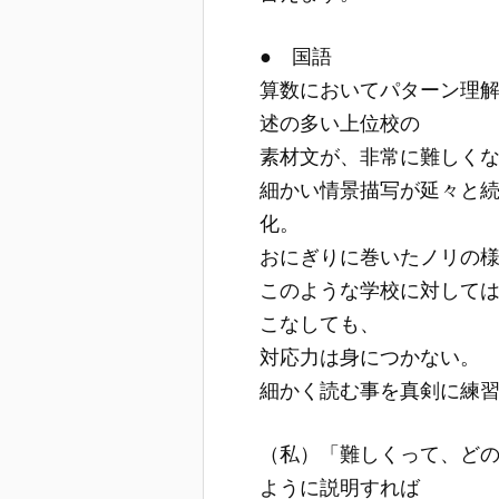
● 国語
算数においてパターン理
述の多い上位校の
素材文が、非常に難しく
細かい情景描写が延々と
化。
おにぎりに巻いたノリの
このような学校に対して
こなしても、
対応力は身につかない。
細かく読む事を真剣に練
（私）「難しくって、ど
ように説明すれば