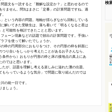
検
、問題文を一読すると「難解な設定か？」と思わせるので
ありません。問3はまさに「定番」の計算問題ですね。過
す。
る」という内容の問題。地軸が揺らぎながら回転している
調に解いてきた受験生は、落ち着いて「明るくなると星は
」と可能性を検討できたことと思います。
。フェーン現象などの話題で頻出の計算問題です。手強い
グラフを使って解いたでしょうか。
形の枠の円周部分におもりをつけ、その円形の枠を斜面に
のつり合いをしっかり考えたことがあるお子さんなら、
う条件から）おもりが円形の枠と床の接地点の真上にあ
たのではと思います。
したが、話題を理解し考える楽しみに溢れた灘の出題。
てもらっているような気分」で問題に取り組んだのでは
奈川の統一日です。
りましょう。