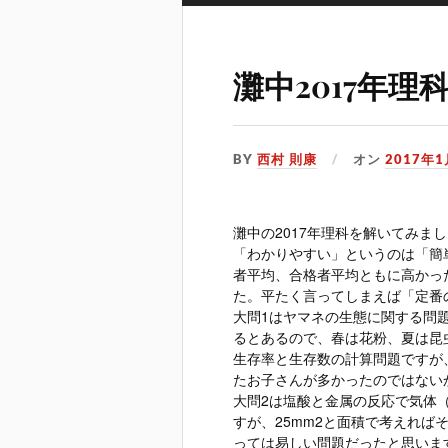
灘中2017年理
BY
西村 則康
オン
2017年
灘中の2017年理科を解いてみ
「わかりやすい」というのは「簡
者平均、合格者平均ともに高かっ
た。平たく言ってしまえば「定番
大問1はヤマネの生態に関する問
るとあるので、春は花粉、夏は昆
生存率と生存数の計算問題ですが
たお子さんが多かったのではない
大問2は塩酸と金属の反応で気体
すが、25mm2と面積で考えれ
っては易しい問題だったと思いま