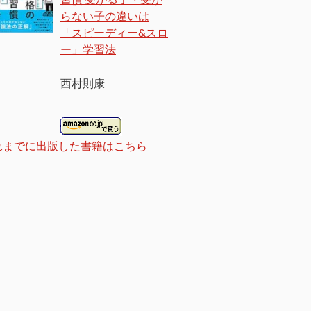
らない子の違いは
「スピーディー&スロ
ー」学習法
西村則康
れまでに出版した書籍はこちら