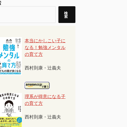
索
検
索
本当にかしこい子に
なる！勉強メンタル
の育て方
西村則康・辻義夫
理系が得意になる子
の育て方
西村則康・辻義夫