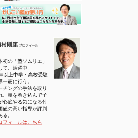
本初の「塾ソムリエ」
して、活躍中。
5年以上中学・高校受験
導一筋に行う。
ーチングの手法を取り
れ、親を巻き込んで子
が心底やる気になる付
価値の高い指導が評判
ある。
ロフィールはこちら