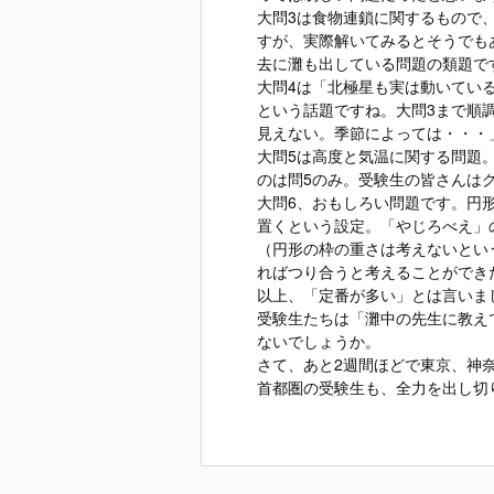
大問3は食物連鎖に関するもので
すが、実際解いてみるとそうでも
去に灘も出している問題の類題で
大問4は「北極星も実は動いてい
という話題ですね。大問3まで順
見えない。季節によっては・・・
大問5は高度と気温に関する問題
のは問5のみ。受験生の皆さんは
大問6、おもしろい問題です。円
置くという設定。「やじろべえ」
（円形の枠の重さは考えないとい
ればつり合うと考えることができ
以上、「定番が多い」とは言いま
受験生たちは「灘中の先生に教え
ないでしょうか。
さて、あと2週間ほどで東京、神
首都圏の受験生も、全力を出し切