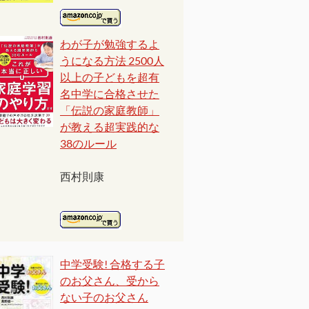
わが子が勉強するよ
うになる方法 2500人
以上の子どもを超有
名中学に合格させた
「伝説の家庭教師」
が教える超実践的な
38のルール
西村則康
中学受験! 合格する子
のお父さん、受から
ない子のお父さん