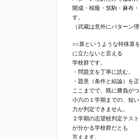
開成・桜蔭・筑駒・麻布
す。
（武蔵は意外にパターン
○○算というような特殊算
に立たないと言える
学校群です。
・問題文を丁寧に読む。
・題意（条件と結論）を
ここまでで、既に勝負が
小六の１学期までの、短
力が判定できません。
２学期の志望校判定テス
が分かる学校群だとも
言えます。