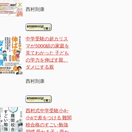
西村則康
中学受験の超カリス
マが5000組の家庭を
見てわかった 子ども
の学力を伸ばす親、
ダメにする親
西村則康
西村式中学受験小4~
小6で差をつける 難関
校合格のすごい勉強
習慣 受かる子・受か