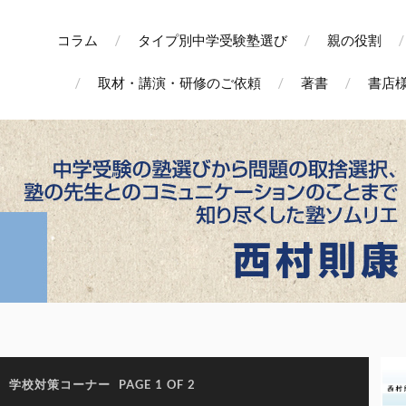
コラム
タイプ別中学受験塾選び
親の役割
取材・講演・研修のご依頼
著書
書店
:
学校対策コーナー
PAGE 1 OF 2