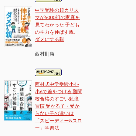
中学受験の超カリス
マが5000組の家庭を
見てわかった 子ども
の学力を伸ばす親、
ダメにする親
西村則康
西村式中学受験小4~
小6で差をつける 難関
校合格のすごい勉強
習慣 受かる子・受か
らない子の違いは
「スピーディー&スロ
ー」学習法