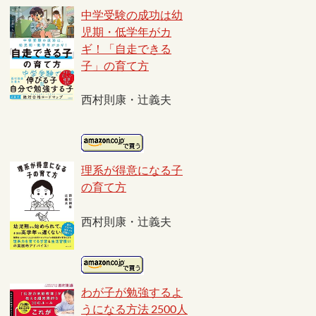
中学受験の成功は幼
児期・低学年がカ
ギ！「自走できる
子」の育て方
西村則康・辻義夫
理系が得意になる子
の育て方
西村則康・辻義夫
わが子が勉強するよ
うになる方法 2500人