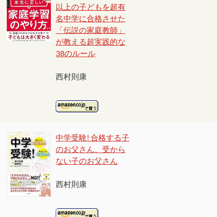
以上の子どもを超有
名中学に合格させた
「伝説の家庭教師」
が教える超実践的な
38のルール
西村則康
中学受験! 合格する子
のお父さん、受から
ない子のお父さん
西村則康