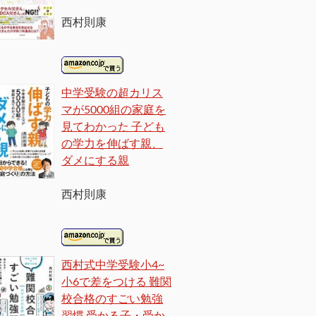
西村則康
中学受験の超カリス
マが5000組の家庭を
見てわかった 子ども
の学力を伸ばす親、
ダメにする親
西村則康
西村式中学受験小4~
小6で差をつける 難関
校合格のすごい勉強
習慣 受かる子・受か