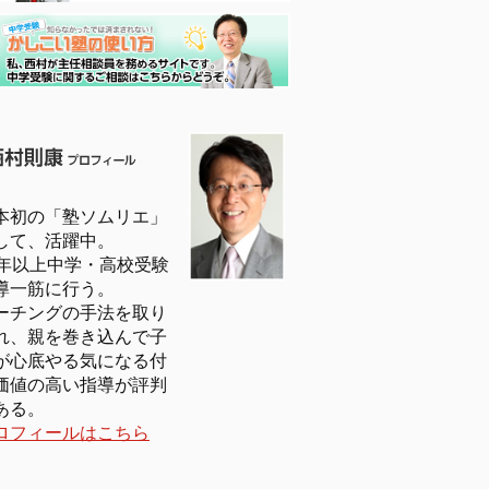
本初の「塾ソムリエ」
して、活躍中。
5年以上中学・高校受験
導一筋に行う。
ーチングの手法を取り
れ、親を巻き込んで子
が心底やる気になる付
価値の高い指導が評判
ある。
ロフィールはこちら