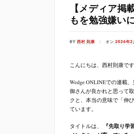
【メディア掲
もを勉強嫌い
BY
西村 則康
オン
2026年
こんにちは、西村則康で
Wedge ONLINEでの
御さんが良かれと思って
クと、本当の意味で「伸
ています。
『先取り学
タイトルは、