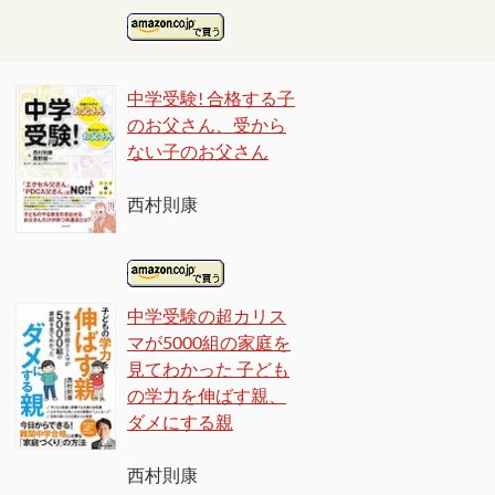
中学受験! 合格する子
のお父さん、受から
ない子のお父さん
西村則康
中学受験の超カリス
マが5000組の家庭を
見てわかった 子ども
の学力を伸ばす親、
ダメにする親
西村則康