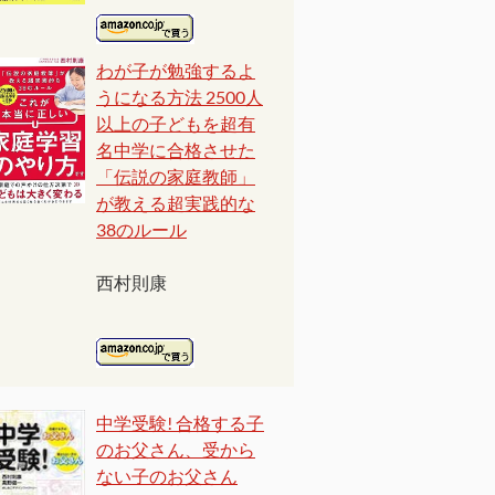
わが子が勉強するよ
うになる方法 2500人
以上の子どもを超有
名中学に合格させた
「伝説の家庭教師」
が教える超実践的な
38のルール
西村則康
中学受験! 合格する子
のお父さん、受から
ない子のお父さん