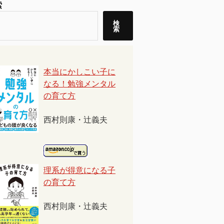
索
検
索
本当にかしこい子に
なる！勉強メンタル
の育て方
西村則康・辻義夫
理系が得意になる子
の育て方
西村則康・辻義夫