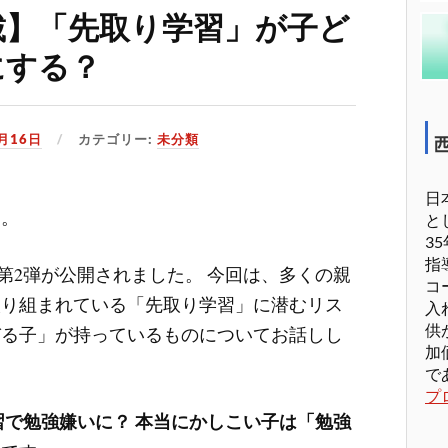
載】「先取り学習」が子ど
にする？
2月16日
カテゴリー:
未分類
日
す。
と
3
指
連載、第2弾が公開されました。 今回は、多くの親
コ
取り組まれている「先取り学習」に潜むリス
入
供
びる子」が持っているものについてお話しし
加
で
プ
習で勉強嫌いに？ 本当にかしこい子は「勉強