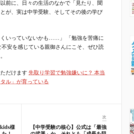
集以前に、日々の生活のなかで「見たり、聞
ことが、実は中学受験、そしてその後の学び
。
くいっていないかも……」 「勉強を苦痛に
な不安を感じている親御さんにこそ、ぜひ読
す。
いただけます
先取り学習で勉強嫌いに？ 本当
ンタル」が育っている
次
kids様
【中学受験の核心】公式は「最強
した！
の武器」か、それとも「成長を阻