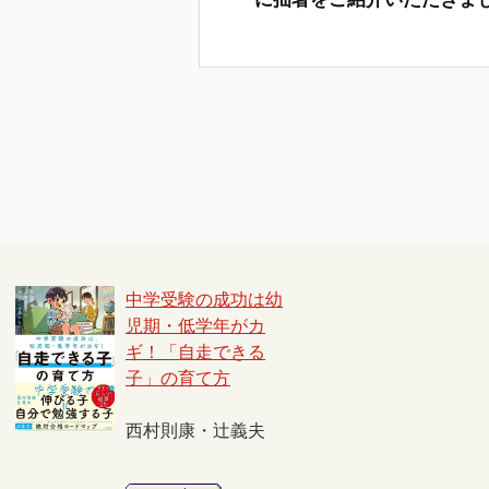
中学受験の成功は幼
児期・低学年がカ
ギ！「自走できる
子」の育て方
西村則康・辻義夫