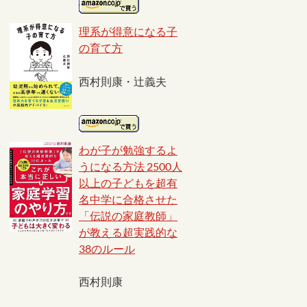
理系が得意になる子
の育て方
西村則康・辻義夫
わが子が勉強するよ
うになる方法 2500人
以上の子どもを超有
名中学に合格させた
「伝説の家庭教師」
が教える超実践的な
38のルール
西村則康