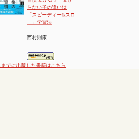
らない子の違いは
「スピーディー&スロ
ー」学習法
西村則康
れまでに出版した書籍はこちら